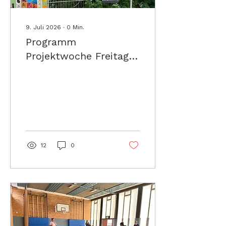
entstanden kreative
Arbeitsergebnisse wie
Comics,...
9. Juli 2026
∙
0
Min.
Programm
Projektwoche Freitag
ab 14 Uhr
12
0