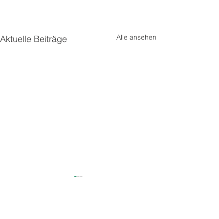
Alle ansehen
Aktuelle Beiträge
Kontakt
Tel.:
+49 (0) 221 221 393 40